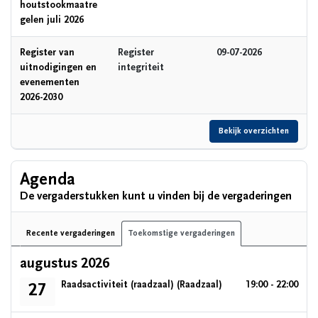
houtstookmaatre
gelen juli 2026
Register van
Register
09-07-2026
uitnodigingen en
integriteit
evenementen
2026-2030
Bekijk overzichten
Agenda
De vergaderstukken kunt u vinden bij de vergaderingen
Recente vergaderingen
Toekomstige vergaderingen
augustus 2026
donderdag 27 augustus 2026
Raadsactiviteit (raadzaal)
(Raadzaal)
19:00 - 22:00
27