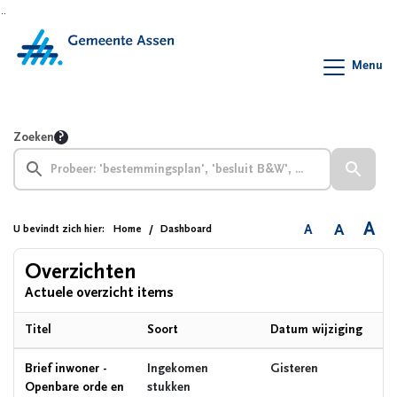
Ga naar de inhoud van deze pagina
Ga naar het zoeken
Ga naar het menu
Menu
Zoeken
A
A
A
U bevindt zich hier:
Home
Dashboard
Overzichten
Actuele overzicht items
Titel
Soort
Datum wijziging
Brief inwoner -
Ingekomen
Gisteren
Openbare orde en
stukken