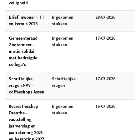
veiligheid
Brief inwoner - TT
Ingekomen
28-07-2026
en kermis 2026
stukken
Gemeenteraad
Ingekomen
17-07-2026
Zoetermeer -
stukken
motie solidair
met bedreigde
collega's
Schriftelijke
Schriftelijke
17-07-2026
vragen PVV -
vragen
coffeeshops Assen
Recreatieschap
Ingekomen
16-07-2026
Drenthe -
stukken
vaststelling
jaarverslag en
jaarrekening 2025
en begroting 2027