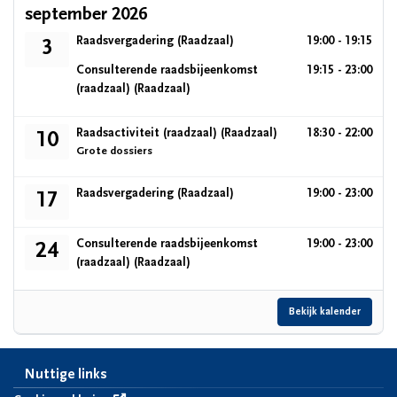
september 2026
donderdag 3 september 2026
Raadsvergadering
(Raadzaal)
19:00 - 19:15
3
donderdag 3 september 2026
Consulterende raadsbijeenkomst
19:15 - 23:00
(raadzaal)
(Raadzaal)
donderdag 10 september 2026
Raadsactiviteit (raadzaal)
(Raadzaal)
18:30 - 22:00
10
Grote dossiers
donderdag 17 september 2026
Raadsvergadering
(Raadzaal)
19:00 - 23:00
17
donderdag 24 september 2026
Consulterende raadsbijeenkomst
19:00 - 23:00
24
(raadzaal)
(Raadzaal)
Bekijk kalender
Nuttige links