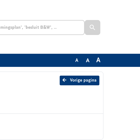
A
A
A
Vorige pagina