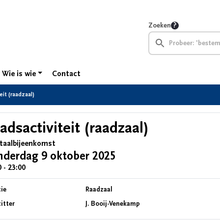
Zoeken
Wie is wie
Contact
eit (raadzaal)
adsactiviteit (raadzaal)
taalbijeenkomst
nderdag 9 oktober 2025
 - 23:00
ie
Raadzaal
itter
J. Booij-Venekamp