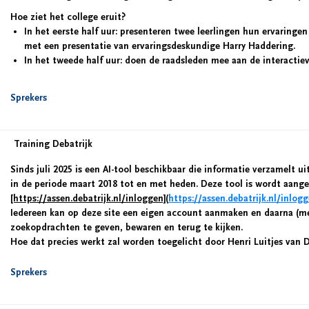
Hoe ziet het college eruit?
In het eerste half uur: presenteren twee leerlingen hun ervaringen
met een presentatie van ervaringsdeskundige Harry Haddering.
In het tweede half uur: doen de raadsleden mee aan de interactiev
Sprekers
Training Debatrijk
Sinds juli 2025 is een AI-tool beschikbaar die informatie verzamelt 
in de periode maart 2018 tot en met heden. Deze tool is wordt aang
[https://assen.debatrijk.nl/inloggen](
https://assen.debatrijk.nl/inlog
Iedereen kan op deze site een eigen account aanmaken en daarna (me
zoekopdrachten te geven, bewaren en terug te kijken.
Hoe dat precies werkt zal worden toegelicht door Henri Luitjes van D
Sprekers