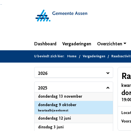
Ga naar de inhoud van deze pagina
Ga naar het zoeken
Ga naar het menu
Dashboard
Vergaderingen
Overzichten
U bevindt zich hier:
Home
Vergaderingen
Raadsactivit
2026
Ra
kwar
2025
do
2025
donderdag 13 november
19:00
2025
donderdag 9 oktober
kwartaalbijeenkomst
Locat
2025
donderdag 12 juni
Voorz
2025
dinsdag 3 juni