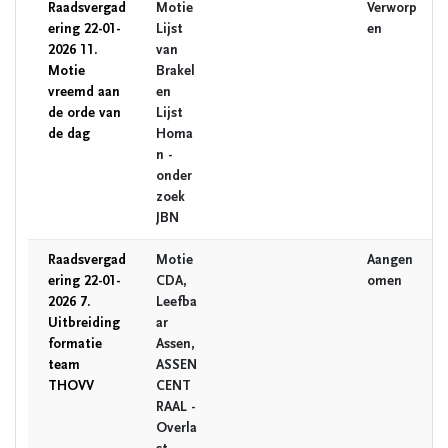
Raadsvergad
Motie
Verworp
ering 22-01-
Lijst
en
2026 11.
van
Motie
Brakel
vreemd aan
en
de orde van
Lijst
de dag
Homa
n -
onder
zoek
JBN
Raadsvergad
Motie
Aangen
ering 22-01-
CDA,
omen
2026 7.
Leefba
Uitbreiding
ar
formatie
Assen,
team
ASSEN
THOVV
CENT
RAAL -
Overla