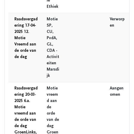
le
Ethiek
Raadsvergad
Motie
Verworp
ering 17-04-
SP,
en
2025 12.
CU,
Motie
PvdA,
Vreemd aan
GL,
de orde van
CDA -
de dag
Activit
eiten
Marsdi
jk
Raadsvergad
Motie
Aangen
ering 20-03-
vreem
omen
2025 6.a.
d aan
Motie
de
vreemd aan
orde
de orde van
van de
de dag
dag
GroenLinks,
Groen