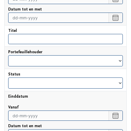
een
Datum tot en met
datum
vanaf
Selecte
een
datum
Titel
tot
en
met
Portefeuillehouder
Status
Einddatum
vanaf
Selecte
een
Datum tot en met
datum