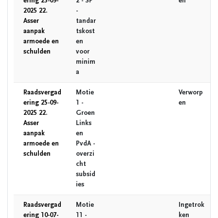
ering 25-09-
2 - SP
en
2025 22.
-
Asser
tandar
aanpak
tskost
armoede en
en
schulden
voor
minim
a
Raadsvergad
Motie
Verworp
ering 25-09-
1 -
en
2025 22.
Groen
Asser
Links
aanpak
en
armoede en
PvdA -
schulden
overzi
cht
subsid
ies
Raadsvergad
Motie
Ingetrok
ering 10-07-
11 -
ken