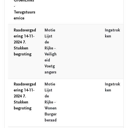
GroenLinks
-
Terugstuurs
ervice
Raadsvergad
Motie
Ingetrok
ering 14-11-
Lijst
ken
2024 7.
de
Stukken
Rijke -
begroting
Veiligh
eid
Voetg
angers
Raadsvergad
Motie
Ingetrok
ering 14-11-
Lijst
ken
2024 7.
de
Stukken
Rijke -
begroting
Wonen
Burger
beraad