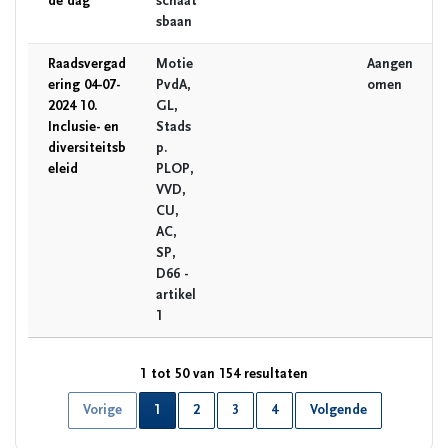
de dag
schaat
sbaan
Raadsvergad
Motie
Aangen
ering 04-07-
PvdA,
omen
2024 10.
GL,
Inclusie- en
Stads
diversiteitsb
p.
eleid
PLOP,
VVD,
CU,
AC,
SP,
D66 -
artikel
1
1 tot 50 van 154 resultaten
Huidige pagina
Vorige
1
2
3
4
Volgende