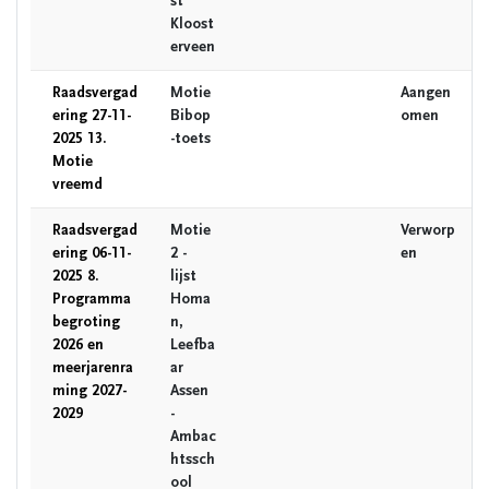
st
Kloost
erveen
Raadsvergad
Motie
Aangen
ering 27-11-
Bibop
omen
2025 13.
-toets
Motie
vreemd
Raadsvergad
Motie
Verworp
ering 06-11-
2 -
en
2025 8.
lijst
Programma
Homa
begroting
n,
2026 en
Leefba
meerjarenra
ar
ming 2027-
Assen
2029
-
Ambac
htssch
ool