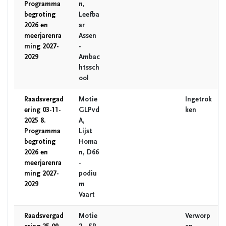
Programma
n,
begroting
Leefba
2026 en
ar
meerjarenra
Assen
ming 2027-
-
2029
Ambac
htssch
ool
Raadsvergad
Motie
Ingetrok
ering 03-11-
GLPvd
ken
2025 8.
A,
Programma
Lijst
begroting
Homa
2026 en
n, D66
meerjarenra
-
ming 2027-
podiu
2029
m
Vaart
Raadsvergad
Motie
Verworp