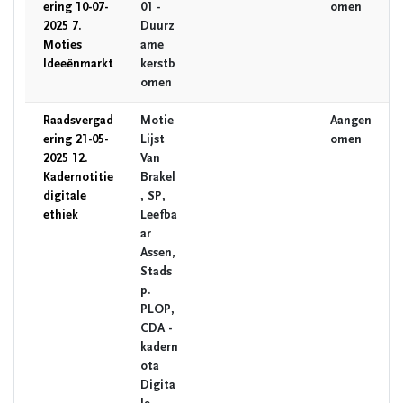
ering 10-07-
01 -
omen
2025 7.
Duurz
Moties
ame
Ideeënmarkt
kerstb
omen
Raadsvergad
Motie
Aangen
ering 21-05-
Lijst
omen
2025 12.
Van
Kadernotitie
Brakel
digitale
, SP,
ethiek
Leefba
ar
Assen,
Stads
p.
PLOP,
CDA -
kadern
ota
Digita