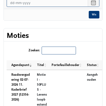
vanaf
Selecte
een
datum
Wis
tot
en
met
Moties
Zoeken:
Agendapunt
Titel
Portefeuillehouder
Status
E
Raadsvergad
Motie
Aangeh
ering 02-07-
I -
ouden
2026 11.
50PLU
Kaderbrief
S -
2027 (52356-
Levens
2026)
loopb
estend