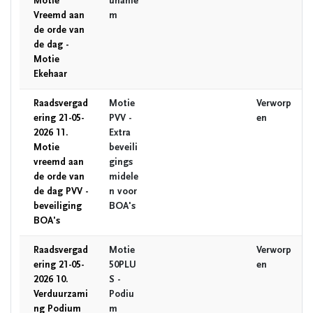
Motie
unanie
Vreemd aan
m
de orde van
de dag -
Motie
Ekehaar
Raadsvergad
Motie
Verworp
ering 21-05-
PVV -
en
2026 11.
Extra
Motie
beveili
vreemd aan
gings
de orde van
midele
de dag PVV -
n voor
beveiliging
BOA's
BOA's
Raadsvergad
Motie
Verworp
ering 21-05-
50PLU
en
2026 10.
S -
Verduurzami
Podiu
ng Podium
m