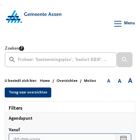
Ga naar de inhoud van deze pagina
Ga naar het zoeken
Ga naar het menu
Menu
Zoeken
A
A
A
U bevindt zich hier:
Home
Overzichten
Moties
Terug naar overzichten
Filters
Agendapunt
vanaf
Selecte