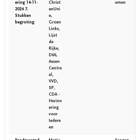
ering 14-11-
Christ
omen
2024 7.
enUni
Stukken
e,
begroting
Groen
Links,
Lijst
de
Rijke,
D66,
Assen
Centra
al,
VVD,
SP,
CDA -
Herinn
ering
voor
Iedere
en