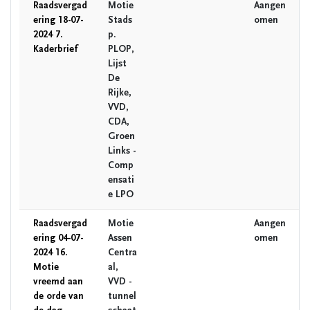
Raadsvergad
Motie
Aangen
ering 18-07-
Stads
omen
2024 7.
p.
Kaderbrief
PLOP,
Lijst
De
Rijke,
VVD,
CDA,
Groen
Links -
Comp
ensati
e LPO
Raadsvergad
Motie
Aangen
ering 04-07-
Assen
omen
2024 16.
Centra
Motie
al,
vreemd aan
VVD -
de orde van
tunnel