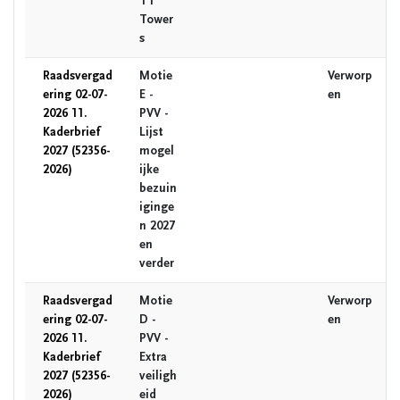
TT
Tower
s
Raadsvergad
Motie
Verworp
ering 02-07-
E -
en
2026 11.
PVV -
Kaderbrief
Lijst
2027 (52356-
mogel
2026)
ijke
bezuin
iginge
n 2027
en
verder
Raadsvergad
Motie
Verworp
ering 02-07-
D -
en
2026 11.
PVV -
Kaderbrief
Extra
2027 (52356-
veiligh
2026)
eid