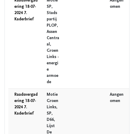
Raadsvergad
Motie
Aangen
ering 18-07-
SP,
omen
2024 7.
Stads
Kaderbrief
partij
PLOP,
Assen
Centra
al,
Groen
Links -
energi
e
armoe
de
Raadsvergad
Motie
Aangen
ering 18-07-
Groen
omen
2024 7.
Links,
Kaderbrief
SP,
D66,
Lijst
De