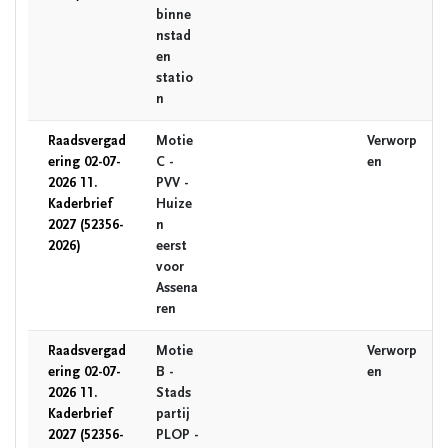
binne
nstad
en
statio
n
Raadsvergad
Motie
Verworp
ering 02-07-
C -
en
2026 11.
PVV -
Kaderbrief
Huize
2027 (52356-
n
2026)
eerst
voor
Assena
ren
Raadsvergad
Motie
Verworp
ering 02-07-
B -
en
2026 11.
Stads
Kaderbrief
partij
2027 (52356-
PLOP -