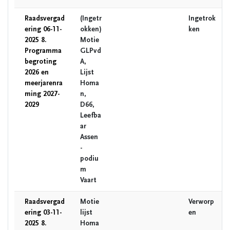
Raadsvergad
(Ingetr
Ingetrok
ering 06-11-
okken)
ken
2025 8.
Motie
Programma
GLPvd
begroting
A,
2026 en
Lijst
meerjarenra
Homa
ming 2027-
n,
2029
D66,
Leefba
ar
Assen
-
podiu
m
Vaart
Raadsvergad
Motie
Verworp
ering 03-11-
lijst
en
2025 8.
Homa