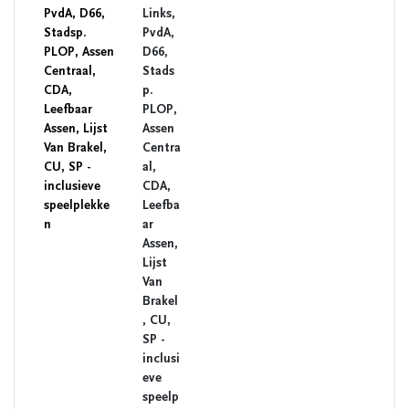
PvdA, D66,
Links,
Stadsp.
PvdA,
PLOP, Assen
D66,
Centraal,
Stads
CDA,
p.
Leefbaar
PLOP,
Assen, Lijst
Assen
Van Brakel,
Centra
CU, SP -
al,
inclusieve
CDA,
speelplekke
Leefba
n
ar
Assen,
Lijst
Van
Brakel
, CU,
SP -
inclusi
eve
speelp