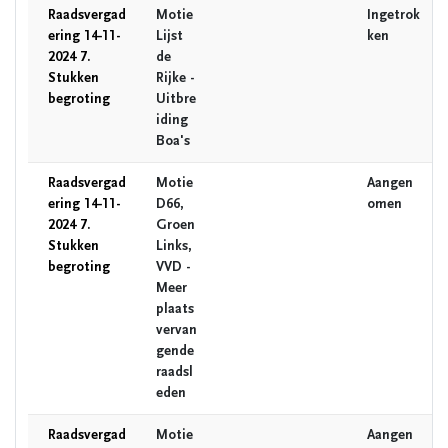
Raadsvergad
Motie
Ingetrok
ering 14-11-
Lijst
ken
2024 7.
de
Stukken
Rijke -
begroting
Uitbre
iding
Boa's
Raadsvergad
Motie
Aangen
ering 14-11-
D66,
omen
2024 7.
Groen
Stukken
Links,
begroting
VVD -
Meer
plaats
vervan
gende
raadsl
eden
Raadsvergad
Motie
Aangen