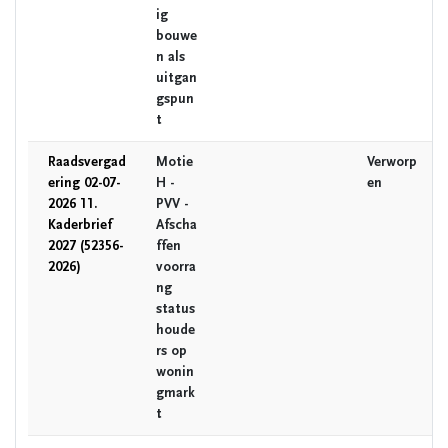
ig
bouwe
n als
uitgan
gspun
t
Raadsvergad
Motie
Verworp
ering 02-07-
H -
en
2026 11.
PVV -
Kaderbrief
Afscha
2027 (52356-
ffen
2026)
voorra
ng
status
houde
rs op
wonin
gmark
t