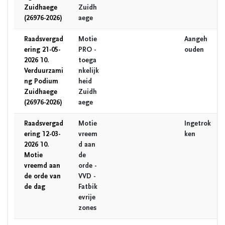
Zuidhaege
Zuidh
(26976-2026)
aege
Raadsvergad
Motie
Aangeh
ering 21-05-
PRO -
ouden
2026 10.
toega
Verduurzami
nkelijk
ng Podium
heid
Zuidhaege
Zuidh
(26976-2026)
aege
Raadsvergad
Motie
Ingetrok
ering 12-03-
vreem
ken
2026 10.
d aan
Motie
de
vreemd aan
orde -
de orde van
VVD -
de dag
Fatbik
evrije
zones