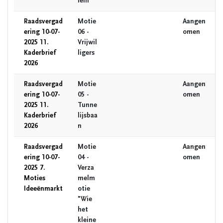
lein
Raadsvergad
Motie
Aangen
ering 10-07-
06 -
omen
2025 11.
Vrijwil
Kaderbrief
ligers
2026
Raadsvergad
Motie
Aangen
ering 10-07-
05 -
omen
2025 11.
Tunne
Kaderbrief
lijsbaa
2026
n
Raadsvergad
Motie
Aangen
ering 10-07-
04 -
omen
2025 7.
Verza
Moties
melm
Ideeënmarkt
otie
"Wie
het
kleine