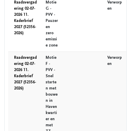
Raadsvergad
Motie
Verworp
ering 02-07-
G -
en
2026 11.
PVV -
Kaderbrief
Pauzer
2027 (52356-
en
2026)
zero
emissi
e zone
Raadsvergad
Motie
Verworp
ering 02-07-
F -
en
2026 11.
PVV -
Kaderbrief
Snel
2027 (52356-
starte
2026)
n met
bouwe
n in
Haven
kwarti
er en
met