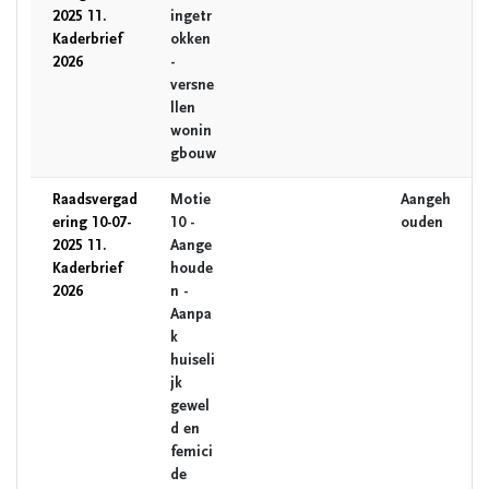
2025 11.
ingetr
Kaderbrief
okken
2026
-
versne
llen
wonin
gbouw
Raadsvergad
Motie
Aangeh
ering 10-07-
10 -
ouden
2025 11.
Aange
Kaderbrief
houde
2026
n -
Aanpa
k
huiseli
jk
gewel
d en
femici
de