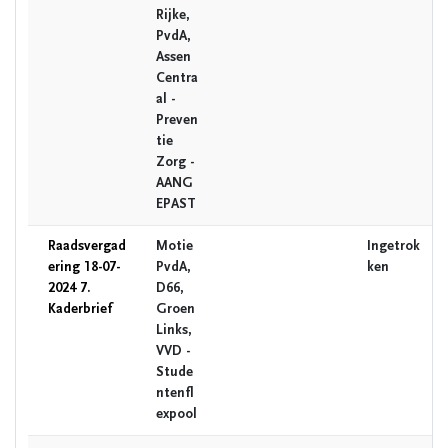
Rijke,
PvdA,
Assen
Centra
al -
Preven
tie
Zorg -
AANG
EPAST
Raadsvergad
Motie
Ingetrok
ering 18-07-
PvdA,
ken
2024 7.
D66,
Kaderbrief
Groen
Links,
VVD -
Stude
ntenfl
expool