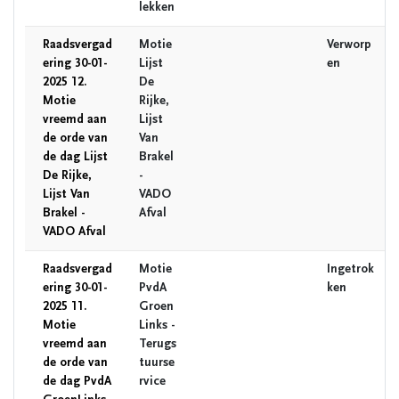
lekken
Raadsvergad
Motie
Verworp
ering 30-01-
Lijst
en
2025 12.
De
Motie
Rijke,
vreemd aan
Lijst
de orde van
Van
de dag Lijst
Brakel
De Rijke,
-
Lijst Van
VADO
Brakel -
Afval
VADO Afval
Raadsvergad
Motie
Ingetrok
ering 30-01-
PvdA
ken
2025 11.
Groen
Motie
Links -
vreemd aan
Terugs
de orde van
tuurse
de dag PvdA
rvice