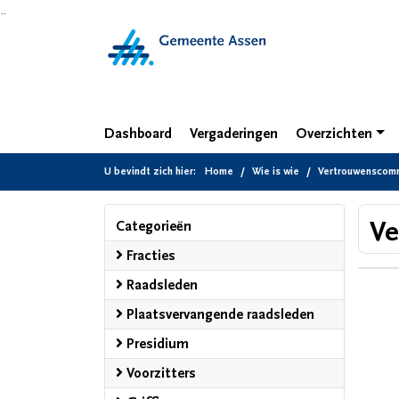
Ga naar de inhoud van deze pagina
Ga naar het zoeken
Ga naar het menu
Dashboard
Vergaderingen
Overzichten
U bevindt zich hier:
Home
Wie is wie
Vertrouwenscom
Ve
Categorieën
Fracties
Raadsleden
Plaatsvervangende raadsleden
Presidium
Voorzitters