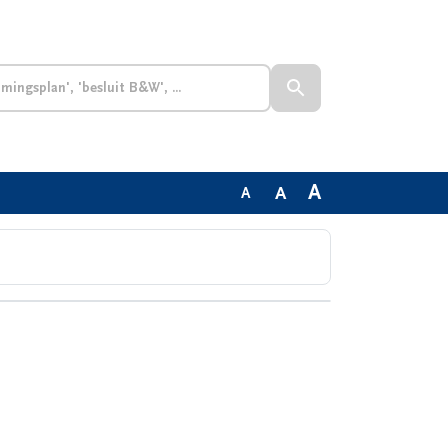
A
A
A