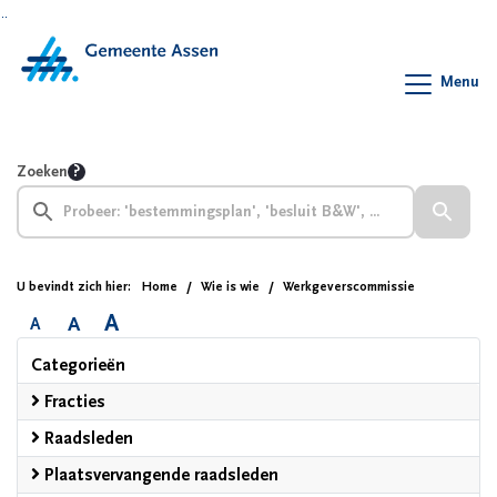
Ga naar de inhoud van deze pagina
Ga naar het zoeken
Ga naar het menu
Menu
Zoeken
U bevindt zich hier:
Home
Wie is wie
Werkgeverscommissie
A
A
A
Categorieën
Fracties
Raadsleden
Plaatsvervangende raadsleden