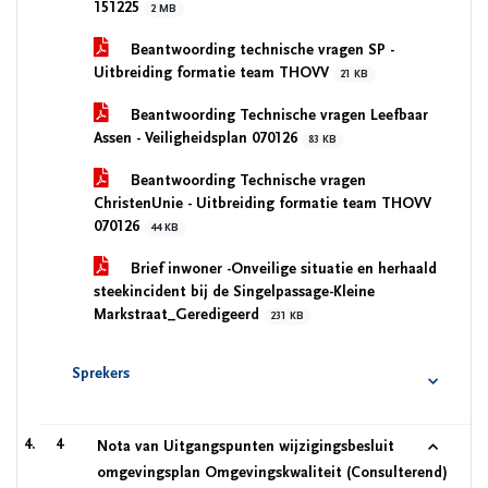
151225
2 MB
Beantwoording technische vragen SP -
Uitbreiding formatie team THOVV
21 KB
Beantwoording Technische vragen Leefbaar
Assen - Veiligheidsplan 070126
83 KB
Beantwoording Technische vragen
ChristenUnie - Uitbreiding formatie team THOVV
070126
44 KB
Brief inwoner -Onveilige situatie en herhaald
steekincident bij de Singelpassage-Kleine
Markstraat_Geredigeerd
231 KB
Sprekers
4
Nota van Uitgangspunten wijzigingsbesluit
omgevingsplan Omgevingskwaliteit (Consulterend)