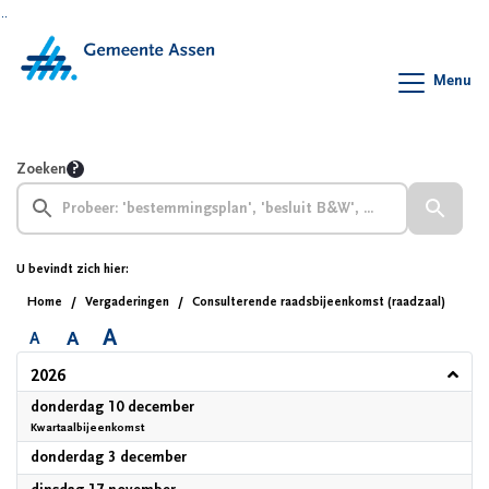
Ga naar de inhoud van deze pagina
Ga naar het zoeken
Ga naar het menu
Menu
Zoeken
U bevindt zich hier:
Home
Vergaderingen
Consulterende raadsbijeenkomst (raadzaal)
A
A
A
2026
2026
donderdag 10 december
Kwartaalbijeenkomst
2026
donderdag 3 december