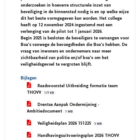
onderzoeken in hoeverre structurele inzet van
beveiliging in de binnenstad nodig is en op welke wijze
dit het beste vormgegeven kan worden. Het college
heeft op 12 november 2024 ingestemd met een
verlenging van de pilot tot 1 januari 2026.
Begin 2025 is besloten de beveiligers te vervangen voor
Boa’s vanwege de bevoegdheden die Boa’s hebben. De
vraag van inwoners en ondernemers naar meer
zichtbaarheid van politie en/of boa’s om het
veiligheidsgevoel te vergroten blijft.
Bijlagen
Raadsvoorstel Uitbreiding formatie team
THOVV
177 KB
Drentse Aanpak Ondermijning -
Ambitiedocument
1 MB
Veiligheidsplan 2026 151225
3 MB
Handhavingsuitvoeringsplan 2026 THOVV