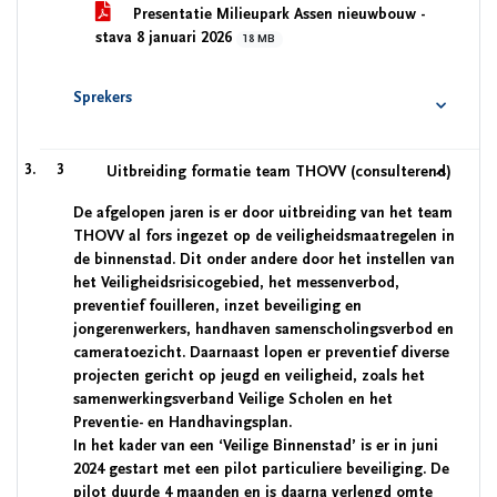
Presentatie Milieupark Assen nieuwbouw -
stava 8 januari 2026
18 MB
Sprekers
3
Uitbreiding formatie team THOVV (consulterend)
De afgelopen jaren is er door uitbreiding van het team
THOVV al fors ingezet op de veiligheidsmaatregelen in
de binnenstad. Dit onder andere door het instellen van
het Veiligheidsrisicogebied, het messenverbod,
preventief fouilleren, inzet beveiliging en
jongerenwerkers, handhaven samenscholingsverbod en
cameratoezicht. Daarnaast lopen er preventief diverse
projecten gericht op jeugd en veiligheid, zoals het
samenwerkingsverband Veilige Scholen en het
Preventie- en Handhavingsplan.
In het kader van een ‘Veilige Binnenstad’ is er in juni
2024 gestart met een pilot particuliere beveiliging. De
pilot duurde 4 maanden en is daarna verlengd omte