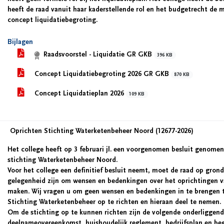
heeft de raad vanuit haar kaderstellende rol en het budgetrecht de 
concept liquidatiebegroting.
Bijlagen
Raadsvoorstel - Liquidatie GR GKB
396 KB
Concept Liquidatiebegroting 2026 GR GKB
870 KB
Concept Liquidatieplan 2026
109 KB
Oprichten Stichting Waterketenbeheer Noord (12677-2026)
Het college heeft op 3 februari jl. een voorgenomen besluit genome
stichting Waterketenbeheer Noord.
Voor het college een definitief besluit neemt, moet de raad op grond
gelegenheid zijn om wensen en bedenkingen over het oprichtingen v
maken. Wij vragen u om geen wensen en bedenkingen in te brengen 
Stichting Waterketenbeheer op te richten en hieraan deel te nemen.
Om de stichting op te kunnen richten zijn de volgende onderliggend
deelnameovereenkomst, huishoudelijk reglement, bedrijfsplan en begr