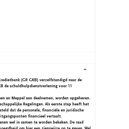
Kredietbank (GR GKB) verzelfstandigd naar de
KB de schuldhulpdienstverlening voor 11
en en Meppel aan deelnemen, worden opgeheven.
happelijke Regelingen. Als eerste stap heeft het
eld dat de personele, financiële en juridische
uitgangspunten financieel vertaalt.
enen wel in samen te worden bekeken. De raad
bevoegdheid om hier een zienswijze op te geven. Wel