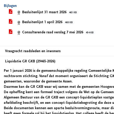
Bijlagen
Besluitenlijst 31 maart 2026
465 KB
Besluitenlijst 1 april 2026
468 KB
Consulterende raad verslag 7 mei 2026
454 KB
Vraagrecht raadsleden en inwoners
Liquidatie GR GKB (29465-2026)
Per 1 januari 2026 is de gemeenschappelijke regeling Gemeentelijke 
rechtsvorm stichting. Vanaf dat moment organiseert de Stichting G
gemeenten, waaronder de gemeente Assen.
Daarmee kan de GR GKB waar wij samen met de gemeenten Hoogeve
De opheffing kent een formeel traject volgens de Wet op de Gemeensc
Algemeen Bestuur van de GR GKB een concept‑liquidatieplan vastgest
afwikkeling beschrijft, en een concept‑liquidatiebegroting die deze 
Beide documenten kennen een aparte besluitvormingsroute, maar di
heeft geen formele rol bij het liquidatieplan. Het college heeft de 