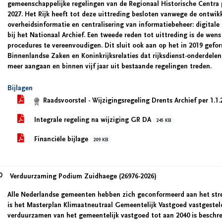
gemeenschappelijke regelingen van de Regionaal Historische Centra 
2027. Het Rijk heeft tot deze uittreding besloten vanwege de ontwikk
overheidsinformatie en centralisering van informatiebeheer: digital
bij het Nationaal Archief. Een tweede reden tot uittreding is de wens
procedures te vereenvoudigen. Dit sluit ook aan op het in 2019 gef
Binnenlandse Zaken en Koninkrijksrelaties dat rijksdienst-onderdel
meer aangaan en binnen vijf jaar uit bestaande regelingen treden.
Bijlagen
Raadsvoorstel - Wijzigingsregeling Drents Archief per 1.1
Integrale regeling na wijziging GR DA
245 KB
Financiële bijlage
209 KB
0
Verduurzaming Podium Zuidhaege (26976-2026)
Alle Nederlandse gemeenten hebben zich geconformeerd aan het stre
is het Masterplan Klimaatneutraal Gemeentelijk Vastgoed vastgesteld
verduurzamen van het gemeentelijk vastgoed tot aan 2040 is beschr