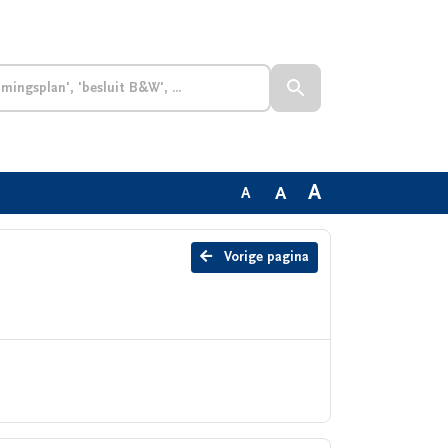
A
A
A
Vorige pagina