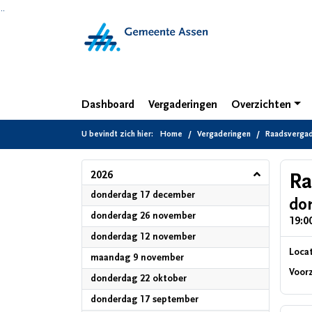
Ga naar de inhoud van deze pagina
Ga naar het zoeken
Ga naar het menu
Dashboard
Vergaderingen
Overzichten
U bevindt zich hier:
Home
Vergaderingen
Raadsvergad
2026
Ra
2026
donderdag 17 december
do
2026
donderdag 26 november
19:00
2026
donderdag 12 november
Locat
2026
maandag 9 november
Voorz
2026
donderdag 22 oktober
2026
donderdag 17 september