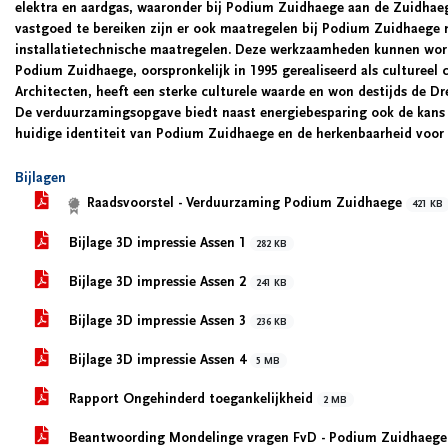
elektra en aardgas, waaronder bij Podium Zuidhaege aan de Zuidhaeg
vastgoed te bereiken zijn er ook maatregelen bij Podium Zuidhaege 
installatietechnische maatregelen. Deze werkzaamheden kunnen wo
Podium Zuidhaege, oorspronkelijk in 1995 gerealiseerd als culture
Architecten, heeft een sterke culturele waarde en won destijds de Dr
De verduurzamingsopgave biedt naast energiebesparing ook de kans 
huidige identiteit van Podium Zuidhaege en de herkenbaarheid voor 
Bijlagen
Raadsvoorstel - Verduurzaming Podium Zuidhaege
421 KB
Bijlage 3D impressie Assen 1
282 KB
Bijlage 3D impressie Assen 2
241 KB
Bijlage 3D impressie Assen 3
236 KB
Bijlage 3D impressie Assen 4
5 MB
Rapport Ongehinderd toegankelijkheid
2 MB
Beantwoording Mondelinge vragen FvD - Podium Zuidhaeg