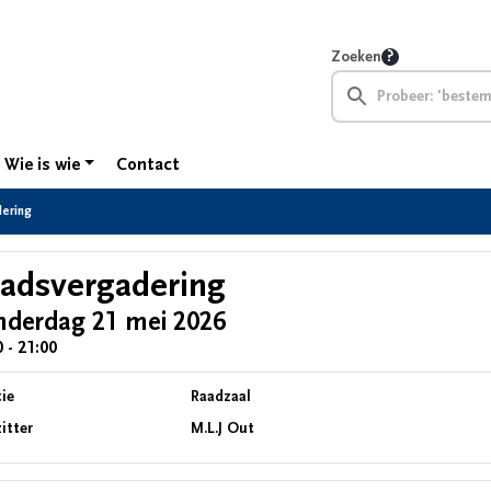
Zoeken
Wie is wie
Contact
ering
adsvergadering
nderdag 21 mei 2026
 - 21:00
ie
Raadzaal
itter
M.L.J Out