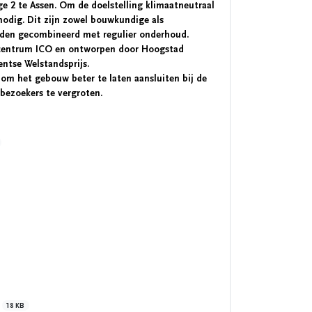
e 2 te Assen. Om de doelstelling klimaatneutraal
nodig. Dit zijn zowel bouwkundige als
rden gecombineerd met regulier onderhoud.
el centrum ICO en ontworpen door Hoogstad
entse Welstandsprijs.
om het gebouw beter te laten aansluiten bij de
bezoekers te vergroten.
e
18 KB