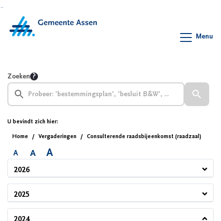
Ga naar de inhoud van deze pagina
Ga naar het zoeken
Ga naar het menu
Menu
Zoeken
U bevindt zich hier:
Home
Vergaderingen
Consulterende raadsbijeenkomst (raadzaal)
A
A
A
2026
2025
2024