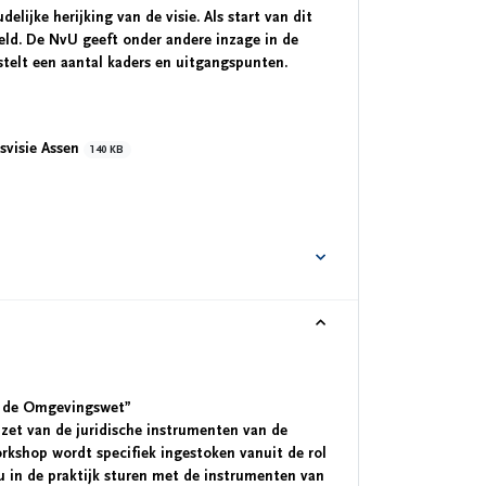
lijke herijking van de visie. Als start van dit
ld. De NvU geeft onder andere inzage in de
stelt een aantal kaders en uitgangspunten.
svisie Assen
140 KB
n de Omgevingswet”
nzet van de juridische instrumenten van de
kshop wordt specifiek ingestoken vanuit de rol
u in de praktijk sturen met de instrumenten van