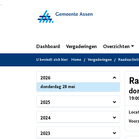
Ga naar de inhoud van deze pagina
Ga naar het zoeken
Ga naar het menu
Dashboard
Vergaderingen
Overzichten
U bevindt zich hier:
Home
Vergaderingen
Raadsactivit
2026
Ra
2026
donderdag 28 mei
do
19:00
2025
Locat
2024
Voorz
2023