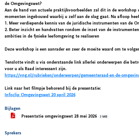
de Omgevingswet?
Aan de hand van actuele praktijkvoorbeelden zal dit in de workshop d
momenten ingebouwd waarbij u zelf aan de slag gaat. Na afloop heeft
1. Meer verdiepende kennis van de juridische instrumenten van de 
2. Beter inzicht en handvatten rondom de inzet van de instrumente
ambities in de fysieke leefomgeving te realiseren
Deze workshop is een aanrader en zeer de moeite waard om te volge
Tenslotte vindt u via onderstaande link allerlei onderwerpen die b
voor u als Raad interessant zijn.
https://vng.nl/rubrieken/onderwerpen/gemeenteraad-en-de-omgevin
Link naar het filmpje behorend bij de presentatie:
Infoclip Omgevingswet 20 april 2026
Bijlagen
Presentatie omgevingswet 28 mei 2026
3 MB
Sprekers