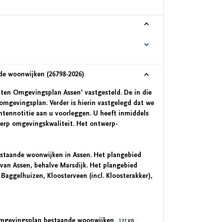
de woonwijken (26798-2026)
nten Omgevingsplan Assen’ vastgesteld. De in die
omgevingsplan. Verder is hierin vastgelegd dat we
tennotitie aan u voorleggen. U heeft inmiddels
werp omgevingskwaliteit. Het ontwerp-
bestaande woonwijken in Assen. Het plangebied
van Assen, behalve Marsdijk. Het plangebied
 Baggelhuizen, Kloosterveen (incl. Kloosterakker),
 omgevingsplan bestaande woonwijken
127 KB