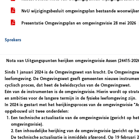
NvU wijzigingsbesluit omgevingsplan bestaande woonwijk
Presentatie Omgevingsplan en omgevingsvisie 28 mei 2026
Sprekers
Nota van Uitgangspunten herijken omgevingsvisie Assen (24415-202
Sinds 1 januari 2024 is de Omgevingswet van kracht. De Omgevingswet
leefomgeving. De Omgevingswet geeft gemeenten nieuwe instrument
cyclisch proces, dat heet de beleidscyclus van de Omgevingswet.
Eén van de instrumenten is de omgevingsvisie. Hierin wordt op stra
en ambities voor de langere termijn in de fysieke leefomgeving zijn.
In 2024 is gestart met het herijkingsproces van de omgevingsvisie "A
opgebouwd uit twee onderdelen:
Een technische actualisatie
van de omgevingsvisie (gericht op h
omgevingsvisie).
2.
Een inhoudelijke herijking
van de omgevingsvisie (gericht op he
De technische actualisatie is inmiddels afgerond. Op 19 februari 