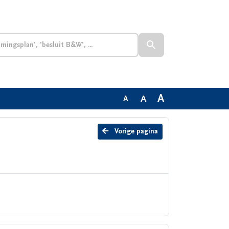
A
A
A
Vorige pagina