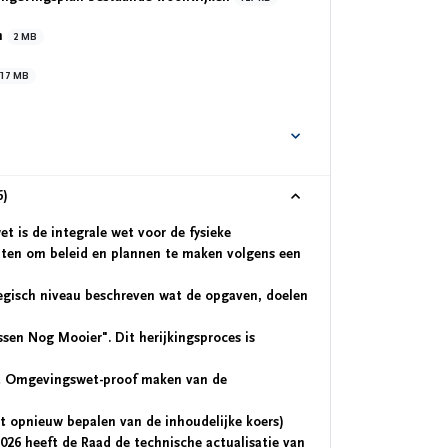
en
2 MB
17 MB
6)
 is de integrale wet voor de fysieke
en om beleid en plannen te maken volgens een
tegisch niveau beschreven wat de opgaven, doelen
ssen Nog Mooier". Dit herijkingsproces is
et Omgevingswet-proof maken van de
t opnieuw bepalen van de inhoudelijke koers)
2026 heeft de Raad de technische actualisatie van