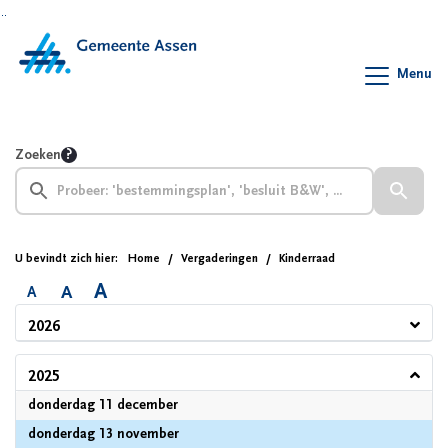
Ga naar de inhoud van deze pagina
Ga naar het zoeken
Ga naar het menu
Menu
Zoeken
U bevindt zich hier:
Home
Vergaderingen
Kinderraad
A
A
A
2026
2025
2025
donderdag 11 december
2025
donderdag 13 november