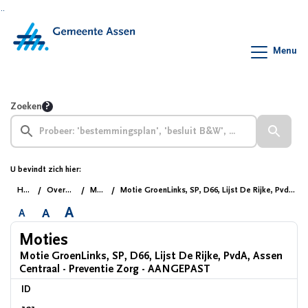
Ga naar de inhoud van deze pagina
Ga naar het zoeken
Ga naar het menu
Menu
Zoeken
U bevindt zich hier:
Home
Overzichten
Moties
Motie GroenLinks, SP, D66, Lijst De Rijke, PvdA, Assen Centraal - Preventie Zorg - AANGEPAST
A
A
A
Moties
Motie GroenLinks, SP, D66, Lijst De Rijke, PvdA, Assen
Centraal - Preventie Zorg - AANGEPAST
ID