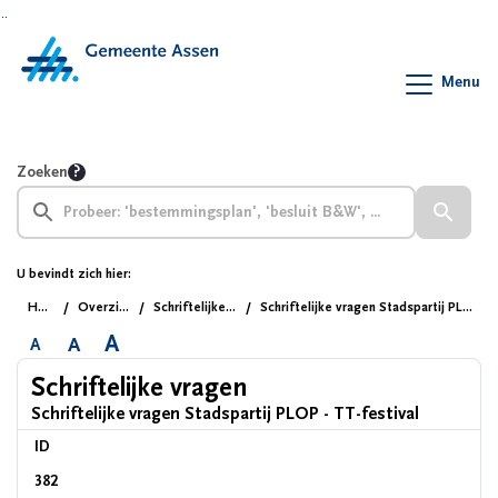
Ga naar de inhoud van deze pagina
Ga naar het zoeken
Ga naar het menu
Menu
Zoeken
U bevindt zich hier:
Home
Overzichten
Schriftelijke vragen
Schriftelijke vragen Stadspartij PLOP - TT-festival
A
A
A
Schriftelijke vragen
Schriftelijke vragen Stadspartij PLOP - TT-festival
ID
382