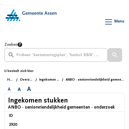
Ga naar de inhoud van deze pagina
Ga naar het zoeken
Ga naar het menu
Menu
Zoeken
U bevindt zich hier:
Home
Overzichten
Ingekomen stukken
ANBO - seniorvriendelijkheid gemeenten - onderzoek
A
A
A
Ingekomen stukken
ANBO - seniorvriendelijkheid gemeenten - onderzoek
ID
2920