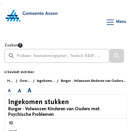
Ga naar de inhoud van deze pagina
Ga naar het zoeken
Ga naar het menu
Menu
Zoeken
U bevindt zich hier:
Home
Overzichten
Ingekomen stukken
Burger - Volwassen Kinderen van Ouders met Psychische Problemen
A
A
A
Ingekomen stukken
Burger - Volwassen Kinderen van Ouders met
Psychische Problemen
ID