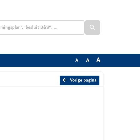
A
A
A
Vorige pagina