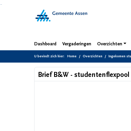
Ga naar de inhoud van deze pagina
Ga naar het zoeken
Ga naar het menu
Dashboard
Vergaderingen
Overzichten
U bevindt zich hier:
Home
Overzichten
Ingekomen st
Brief B&W - studentenflexpool