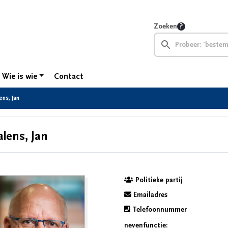
Zoeken
Wie is wie
Contact
ens, Jan
alens, Jan
Politieke partij
Emailadres
Telefoonnummer
nevenfunctie: