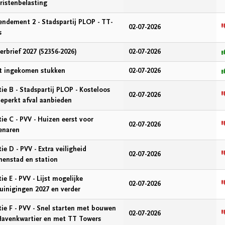
ristenbelasting
ndement 2 - Stadspartij PLOP - TT-
02-07-2026
s
erbrief 2027 (52356-2026)
02-07-2026
st ingekomen stukken
02-07-2026
ie B - Stadspartij PLOP - Kosteloos
02-07-2026
eperkt afval aanbieden
ie C - PVV - Huizen eerst voor
02-07-2026
enaren
ie D - PVV - Extra veiligheid
02-07-2026
nenstad en station
ie E - PVV - Lijst mogelijke
02-07-2026
uinigingen 2027 en verder
ie F - PVV - Snel starten met bouwen
02-07-2026
Havenkwartier en met TT Towers