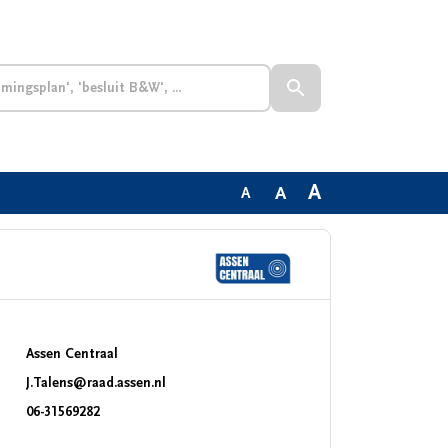
A
A
A
Assen Centraal
J.Talens@raad.assen.nl
06-31569282