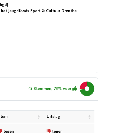
digd)
 het Jeugdfonds Sport & Cultuur Drenthe
45 Stemmen, 73% voor
73.3%
Stem
Uitslag
tegen
tegen