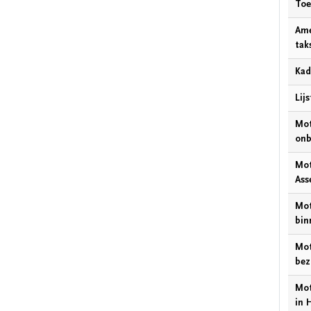
Toe
Ame
tak
Kad
Lij
Mot
onb
Mot
Ass
Mot
bin
Mot
bez
Mot
in 