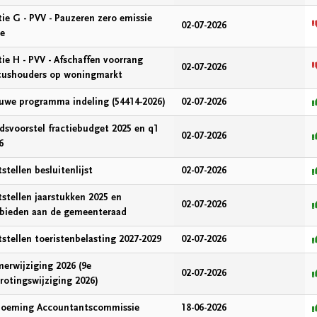
ie G - PVV - Pauzeren zero emissie
02-07-2026
e
ie H - PVV - Afschaffen voorrang
02-07-2026
tushouders op woningmarkt
uwe programma indeling (54414-2026)
02-07-2026
dsvoorstel fractiebudget 2025 en q1
02-07-2026
6
tstellen besluitenlijst
02-07-2026
tstellen jaarstukken 2025 en
02-07-2026
bieden aan de gemeenteraad
tstellen toeristenbelasting 2027-2029
02-07-2026
erwijziging 2026 (9e
02-07-2026
rotingswijziging 2026)
oeming Accountantscommissie
18-06-2026