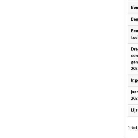
Ben
Ben
Ben
toe
Dre
con
gem
202
Ing
Jaa
202
Lij
1 tot