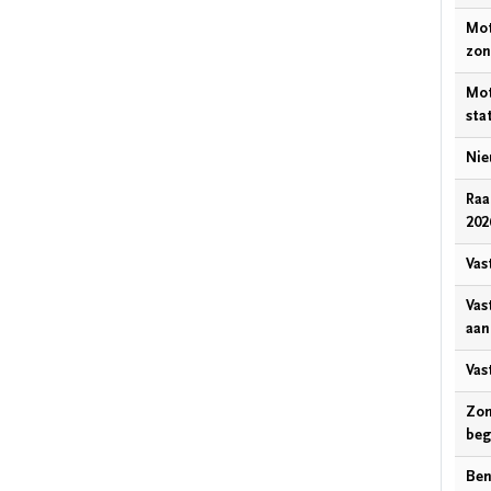
Mot
zon
Mot
sta
Nie
Raa
202
Vas
Vas
aan
Vas
Zom
beg
Ben