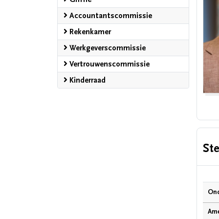
Accountantscommissie
Rekenkamer
Werkgeverscommissie
Vertrouwenscommissie
Kinderraad
St
Ond
Ame