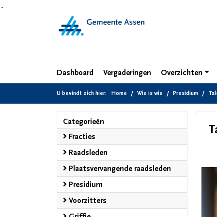
Ga naar de inhoud van deze pagina
Ga naar het zoeken
Ga naar het menu
Dashboard
Vergaderingen
Overzichten
U bevindt zich hier:
Home
Wie is wie
Presidium
Tal
Categorieën
T
Fracties
Raadsleden
Plaatsvervangende raadsleden
Presidium
Voorzitters
Griffie