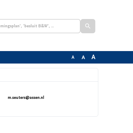
A
A
A
m.seuters@assen.nl