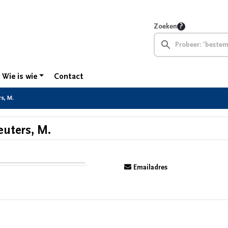
Zoeken
Wie is wie
Contact
s, M.
euters, M.
Emailadres