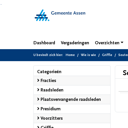
Ga naar de inhoud van deze pagina
Ga naar het zoeken
Ga naar het menu
Dashboard
Vergaderingen
Overzichten
U bevindt zich hier:
Home
Wie is wie
Griffie
Seuter
Categorieën
S
Fracties
Raadsleden
Plaatsvervangende raadsleden
Presidium
Voorzitters
Griffie