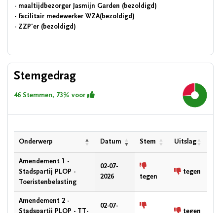
- maaltijdbezorger Jasmijn Garden (bezoldigd)
- facilitair medewerker WZA(bezoldigd)
- ZZP'er (bezoldigd)
Stemgedrag
46 Stemmen, 73% voor
73.9%
Onderwerp
Datum
Stem
Uitslag
Amendement 1 -
02-07-
Stadspartij PLOP -
tegen
2026
tegen
Toeristenbelasting
Amendement 2 -
02-07-
Stadspartij PLOP - TT-
tegen
2026
tegen