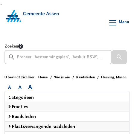
Ga naar de inhoud van deze pagina
Ga naar het zoeken
Ga naar het menu
Menu
Zoeken
U bevindt zich hier:
Home
Wie is wie
Raadsleden
Heuving, Manon
A
A
A
Categorieën
Fracties
Raadsleden
Plaatsvervangende raadsleden