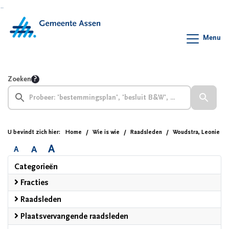
Ga naar de inhoud van deze pagina
Ga naar het zoeken
Ga naar het menu
Menu
Zoeken
U bevindt zich hier:
Home
Wie is wie
Raadsleden
Woudstra, Leonie
A
A
A
Categorieën
Fracties
Raadsleden
Plaatsvervangende raadsleden