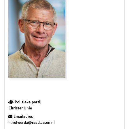
Politieke partij
ChristenUnie
Emailadres
h.holwerda@raad.assen.nl