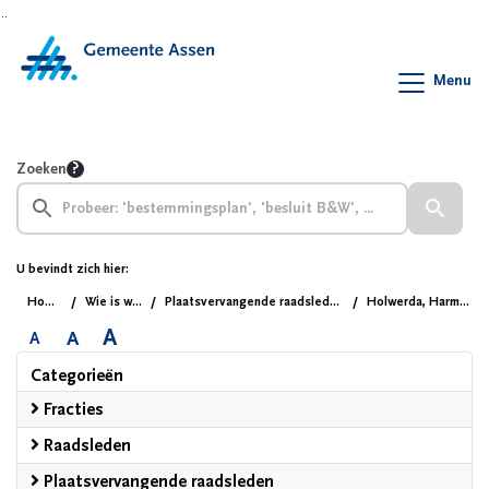
Ga naar de inhoud van deze pagina
Ga naar het zoeken
Ga naar het menu
Menu
Zoeken
U bevindt zich hier:
Home
Wie is wie
Plaatsvervangende raadsleden
Holwerda, Harmen
A
A
A
Categorieën
Fracties
Raadsleden
Plaatsvervangende raadsleden