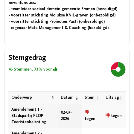
nevenfuncties:
- teamleider sociaal domein gemeente Emmen (bezoldigd)
- voorzitter stichting Molukse KNIL-graven (onbezoldigd)
- voorzitter stichting Projecten Pasti (onbezoldigd)
- eigenaar Mata Management & Coaching (bezoldigd)
Stemgedrag
46 Stemmen, 73% voor
73.9%
Onderwerp
Datum
Stem
Uitslag
Amendement 1 -
02-07-
Stadspartij PLOP -
tegen
2026
tegen
Toeristenbelasting
Amendement 2 -