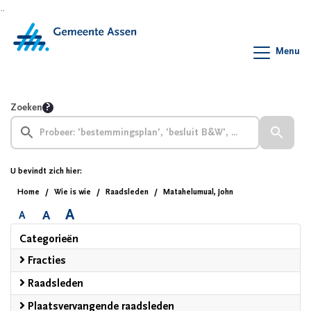
Ga naar de inhoud van deze pagina
Ga naar het zoeken
Ga naar het menu
Menu
Zoeken
U bevindt zich hier:
Home
Wie is wie
Raadsleden
Matahelumual, John
A
A
A
Categorieën
Fracties
Raadsleden
Plaatsvervangende raadsleden