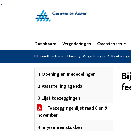
Ga naar de inhoud van deze pagina
Ga naar het zoeken
Ga naar het menu
Dashboard
Vergaderingen
Overzichten
U bevindt zich hier:
Home
Vergaderingen
Raadsvergad
Bi
1 Opening en mededelingen
fe
2 Vaststelling agenda
3 Lijst toezeggingen
Toezeggingenlijst raad 6 en 9
november
4 Ingekomen stukken