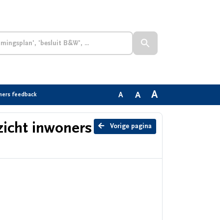
A
A
A
oners feedback
zicht inwoners
Vorige pagina