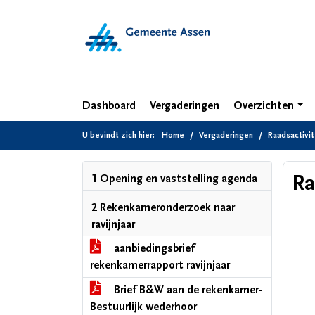
Ga naar de inhoud van deze pagina
Ga naar het zoeken
Ga naar het menu
Dashboard
Vergaderingen
Overzichten
U bevindt zich hier:
Home
Vergaderingen
Raadsactivit
Ra
1 Opening en vaststelling agenda
2 Rekenkameronderzoek naar
ravijnjaar
aanbiedingsbrief
rekenkamerrapport ravijnjaar
Brief B&W aan de rekenkamer-
Bestuurlijk wederhoor