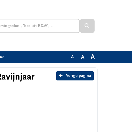
A
A
A
aar
avijnjaar
Vorige pagina