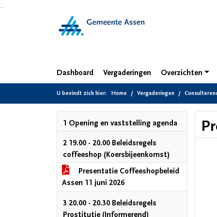
Ga naar de inhoud van deze pagina
Ga naar het zoeken
Ga naar het menu
Dashboard
Vergaderingen
Overzichten
U bevindt zich hier:
Home
Vergaderingen
Consulterend
Pr
1 Opening en vaststelling agenda
2 19.00 - 20.00 Beleidsregels
coffeeshop (Koersbijeenkomst)
Presentatie Coffeeshopbeleid
Assen 11 juni 2026
3 20.00 - 20.30 Beleidsregels
Prostitutie (Informerend)