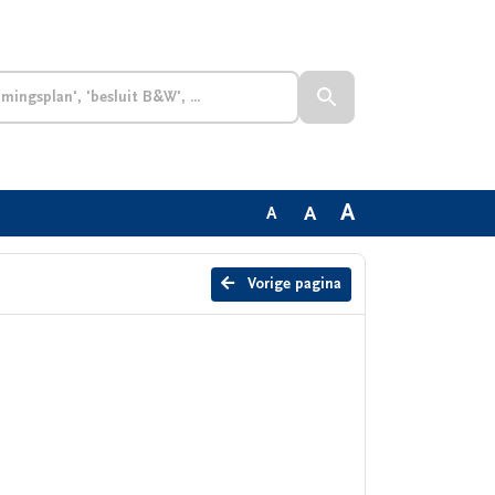
A
A
A
Vorige pagina