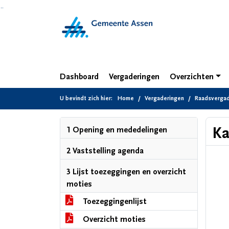
Ga naar de inhoud van deze pagina
Ga naar het zoeken
Ga naar het menu
Dashboard
Vergaderingen
Overzichten
U bevindt zich hier:
Home
Vergaderingen
Raadsvergade
Ka
1 Opening en mededelingen
2 Vaststelling agenda
3 Lijst toezeggingen en overzicht
moties
Toezeggingenlijst
Overzicht moties