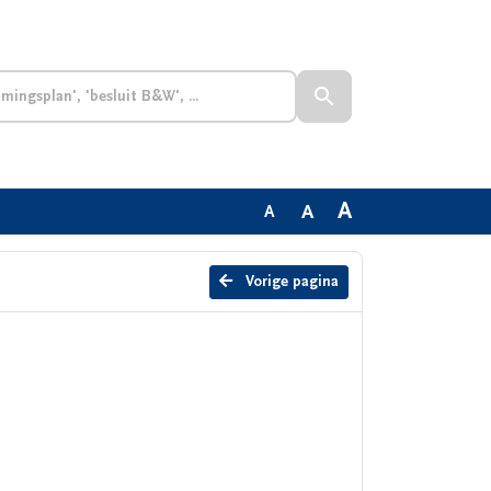
A
A
A
Vorige pagina