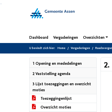
Ga naar de inhoud van deze pagina
Ga naar het zoeken
Ga naar het menu
Dashboard
Vergaderingen
Overzichten
U bevindt zich hier:
Home
Vergaderingen
Raadsvergade
2.
1 Opening en mededelingen
2 Vaststelling agenda
3 Lijst toezeggingen en overzicht
moties
Toezeggingenlijst
Overzicht moties