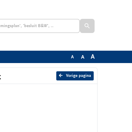
A
A
A
t
Vorige pagina