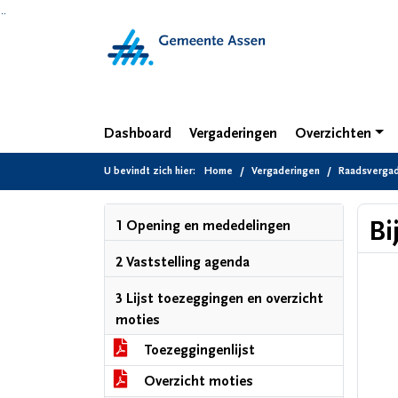
Ga naar de inhoud van deze pagina
Ga naar het zoeken
Ga naar het menu
Dashboard
Vergaderingen
Overzichten
U bevindt zich hier:
Home
Vergaderingen
Raadsvergade
Bi
1 Opening en mededelingen
2 Vaststelling agenda
3 Lijst toezeggingen en overzicht
moties
Toezeggingenlijst
Overzicht moties