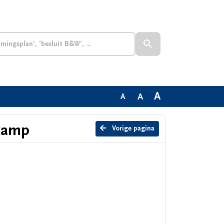
A
A
A
ekamp
Vorige pagina