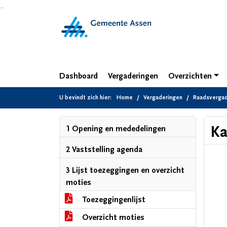
Ga naar de inhoud van deze pagina
Ga naar het zoeken
Ga naar het menu
Dashboard
Vergaderingen
Overzichten
U bevindt zich hier:
Home
Vergaderingen
Raadsvergade
Ka
1 Opening en mededelingen
2 Vaststelling agenda
3 Lijst toezeggingen en overzicht
moties
Toezeggingenlijst
Overzicht moties