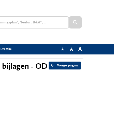
A
A
A
D Drenthe
 bijlagen - OD
Vorige pagina