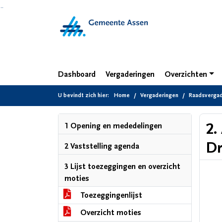
Ga naar de inhoud van deze pagina
Ga naar het zoeken
Ga naar het menu
Dashboard
Vergaderingen
Overzichten
U bevindt zich hier:
Home
Vergaderingen
Raadsvergade
2.
1 Opening en mededelingen
Dr
2 Vaststelling agenda
3 Lijst toezeggingen en overzicht
moties
Toezeggingenlijst
Overzicht moties