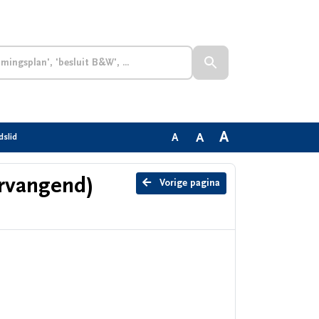
A
A
A
dslid
rvangend)
Vorige pagina