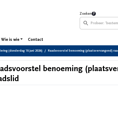
Zoeken
Wie is wie
Contact
ring (donderdag 18 juni 2026)
Raadsvoorstel benoeming (plaatsvervangend) raa
adsvoorstel benoeming (plaatsve
adslid