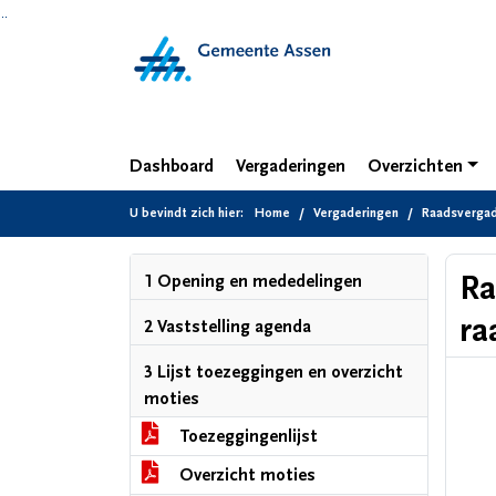
Ga naar de inhoud van deze pagina
Ga naar het zoeken
Ga naar het menu
Dashboard
Vergaderingen
Overzichten
U bevindt zich hier:
Home
Vergaderingen
Raadsvergade
Ra
1 Opening en mededelingen
ra
2 Vaststelling agenda
3 Lijst toezeggingen en overzicht
moties
Toezeggingenlijst
Overzicht moties