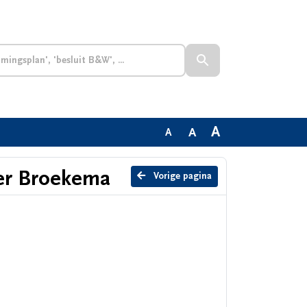
A
A
A
er Broekema
Vorige pagina