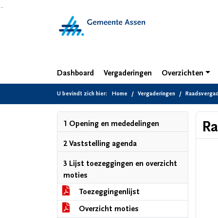
Ga naar de inhoud van deze pagina
Ga naar het zoeken
Ga naar het menu
Dashboard
Vergaderingen
Overzichten
U bevindt zich hier:
Home
Vergaderingen
Raadsvergade
Ra
1 Opening en mededelingen
2 Vaststelling agenda
3 Lijst toezeggingen en overzicht
moties
Toezeggingenlijst
Overzicht moties