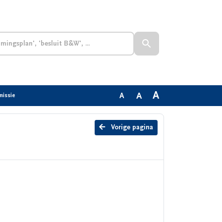
A
A
A
missie
Vorige pagina