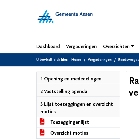
Ga naar de inhoud van deze pagina
Ga naar het zoeken
Ga naar het menu
Dashboard
Vergaderingen
Overzichten
U bevindt zich hier:
Home
Vergaderingen
Raadsvergade
Ra
1 Opening en mededelingen
ve
2 Vaststelling agenda
3 Lijst toezeggingen en overzicht
moties
Toezeggingenlijst
Overzicht moties